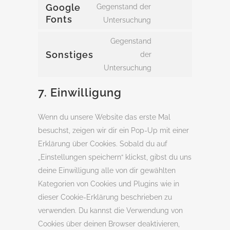
to
Google
Gegenstand der
wordpress
Fonts
service
Consent
Untersuchung
wordfence
to
Gegenstand
service
Sonstiges
der
google-
Consent
Untersuchung
fonts
to
service
7. Einwilligung
sonstiges
Wenn du unsere Website das erste Mal
besuchst, zeigen wir dir ein Pop-Up mit einer
Erklärung über Cookies. Sobald du auf
„Einstellungen speichern“ klickst, gibst du uns
deine Einwilligung alle von dir gewählten
Kategorien von Cookies und Plugins wie in
dieser Cookie-Erklärung beschrieben zu
verwenden. Du kannst die Verwendung von
Cookies über deinen Browser deaktivieren,