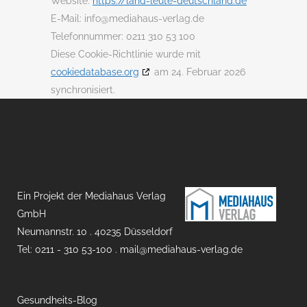
Website:
https://land-leute-deutschland.de
E-Mail:
info@
mediahaus-verlag.de
Telefonnummer: 0211 310 53 100
Diese Cookie-Richtlinie wurde mit
cookiedatabase.org
am 24. Februar 2026
synchronisiert.
Ein Projekt der Mediahaus Verlag
GmbH
Neumannstr. 10 . 40235 Düsseldorf
Tel: 0211 - 310 53-100 .
mail@mediahaus-verlag.de
Gesundheits-Blog